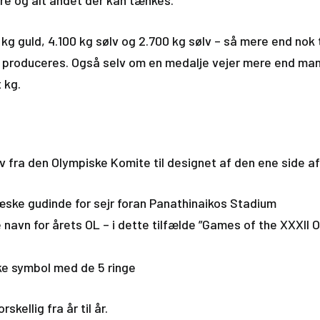
e og alt andet der kan tænkes.
 kg guld, 4.100 kg sølv og 2.700 kg sølv – så mere end nok 
e produceres. Også selv om en medalje vejer mere end man 
t kg.
v fra den Olympiske Komite til designet af den ene side a
æske gudinde for sejr foran Panathinaikos Stadium
le navn for årets OL – i dette tilfælde ”Games of the XXXII
ke symbol med de 5 ringe
skellig fra år til år.