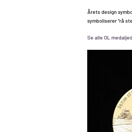
Årets design symbol
symboliserer ”rå st
Se alle OL medalje