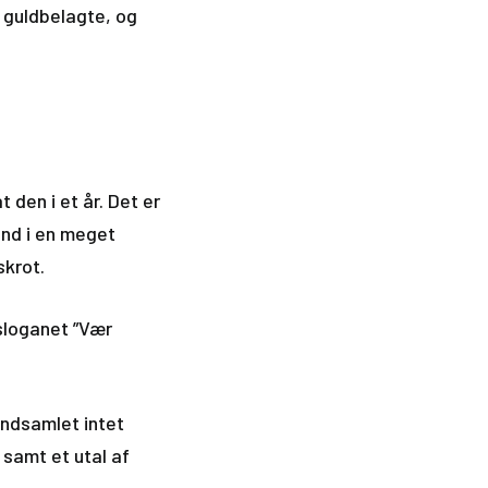
” guldbelagte, og
den i et år. Det er
end i en meget
skrot.
sloganet ”Vær
indsamlet intet
 samt et utal af