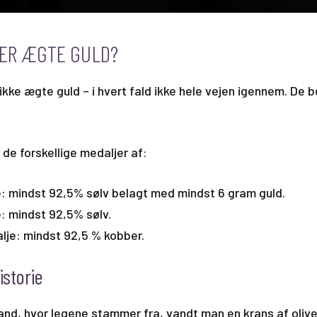
JER ÆGTE GULD?
 ikke ægte guld – i hvert fald ikke hele vejen igennem. De 
 de forskellige medaljer af:
: mindst 92,5% sølv belagt med mindst 6 gram guld.
: mindst 92,5% sølv.
je: mindst 92,5 % kobber.
storie
and, hvor legene stammer fra, vandt man en krans af oliv