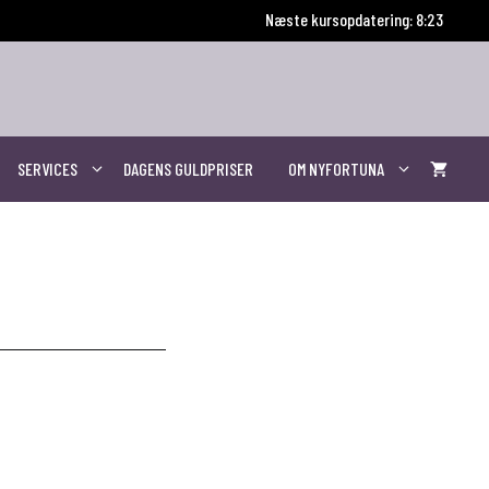
Næste kursopdatering: 8:22
SERVICES
DAGENS GULDPRISER
OM NYFORTUNA