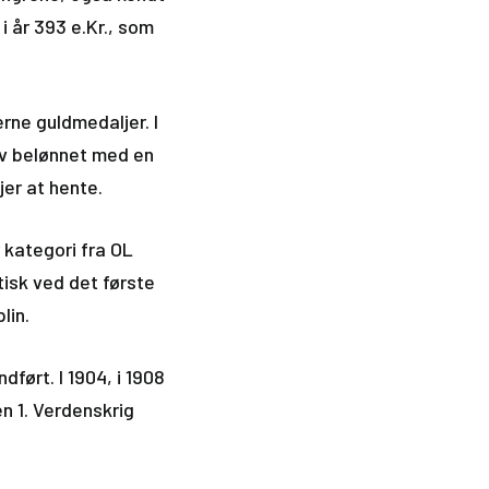
i år 393 e.Kr., som
erne guldmedaljer. I
ev belønnet med en
jer at hente.
 kategori fra OL
isk ved det første
lin.
dført. I 1904, i 1908
n 1. Verdenskrig