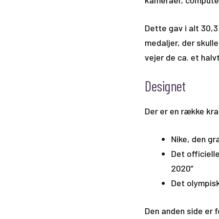
kameraer, computer
Dette gav i alt 30,3
medaljer, der skull
vejer de ca. et halv
Designet
Der er en række kra
Nike, den gr
Det officiel
2020”
Det olympis
Den anden side er for