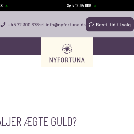
KK
Sølv 12.94 DKK
+45 72 300 678
info@nyfortuna.dk
Bestil tid til salg
ALJER ÆGTE GULD?