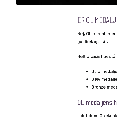
ER OL MEDAL
Nej, OL medaljer er
guldbelagt sølv
Helt præcist består
Guld medalje
Sølv medalje
Bronze medal
OL medaljens hi
I oldtidens Grækenl