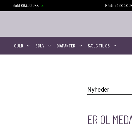
Hop
Guld 893.00 DKK
Platin 368.38 D
til
indhold
GULD
SØLV
DIAMANTER
SÆLG TIL OS
Nyheder
ER OL MED