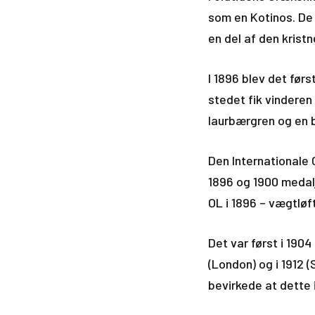
som en Kotinos. De 
en del af den krist
I 1896 blev det førs
stedet fik vindere
laurbærgren og en b
Den Internationale 
1896 og 1900 medal
OL i 1896 – vægtløf
Det var først i 1904
(London) og i 1912 
bevirkede at dette 