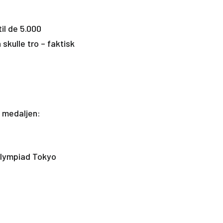
til de 5.000
skulle tro – faktisk
f medaljen:
 Olympiad Tokyo