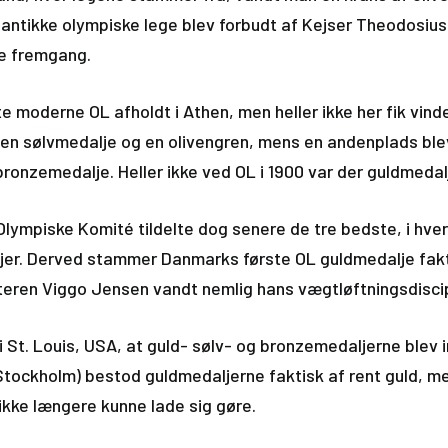
antikke olympiske lege blev forbudt af Kejser Theodosius 
ne fremgang.
te moderne OL afholdt i Athen, men heller ikke her fik vind
n en sølvmedalje og en olivengren, mens en andenplads bl
ronzemedalje. Heller ikke ved OL i 1900 var der guldmedal
Olympiske Komité tildelte dog senere de tre bedste, i hver
jer. Derved stammer Danmarks første OL guldmedalje fakt
teren Viggo Jensen vandt nemlig hans vægtløftningsdiscip
 i St. Louis, USA, at guld- sølv- og bronzemedaljerne blev in
(Stockholm) bestod guldmedaljerne faktisk af rent guld, me
ikke længere kunne lade sig gøre.