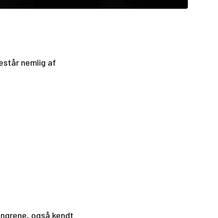
består nemlig af
engrene, også kendt