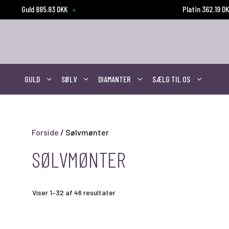
Hop
Guld 885.83 DKK
Platin 362.19 D
til
indhold
GULD
SØLV
DIAMANTER
SÆLG TIL OS
Forside
/ Sølvmønter
SØLVMØNTER
Viser 1–32 af 46 resultater