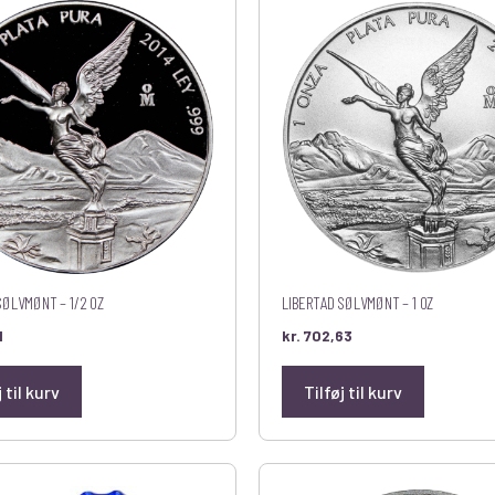
SØLVMØNT – 1/2 OZ
LIBERTAD SØLVMØNT – 1 OZ
1
kr.
702,63
j til kurv
Tilføj til kurv