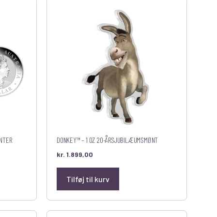
ØNTER
DONKEY™ – 1 OZ 20-ÅRSJUBILÆUMSMØNT
kr.
1.899,00
Tilføj til kurv