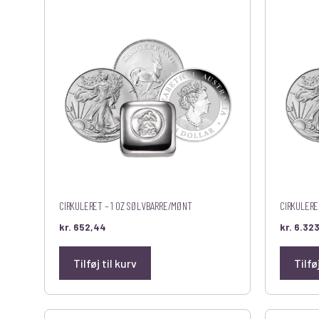
CIRKULERET – 1 OZ SØLVBARRE/MØNT
CIRKULERE
kr.
652,44
kr.
6.323
Tilføj til kurv
Tilfø