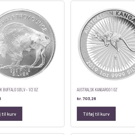
K BUFFALO SØLV – 1/2 OZ
AUSTRALSK KANGAROO 1 OZ
1
kr.
703,26
j til kurv
Tilføj til kurv