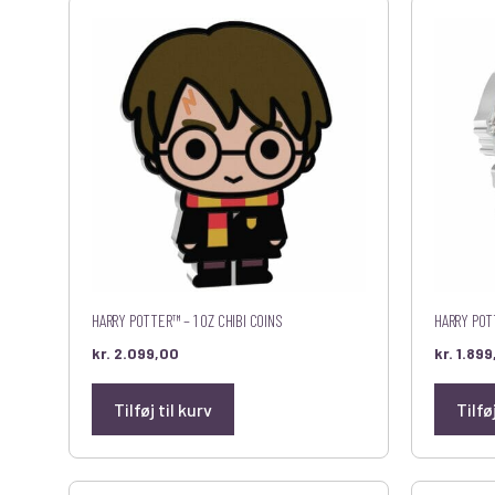
HARRY POTTER™ – 1 OZ CHIBI COINS
HARRY POT
kr.
2.099,00
kr.
1.899
Tilføj til kurv
Tilfø