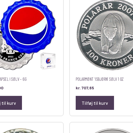
APSEL I SØLV – 6G
POLARMØNT ‘ISBJØRN’ SØLV 1 OZ
00
kr.
707,65
j til kurv
Tilføj til kurv