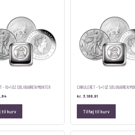
T – 10×1 OZ SØLVBARRER/MØNTER
CIRKULERET – 5×1 OZ SØLVBARRER/M
,64
kr.
3.186,91
j til kurv
Tilføj til kurv