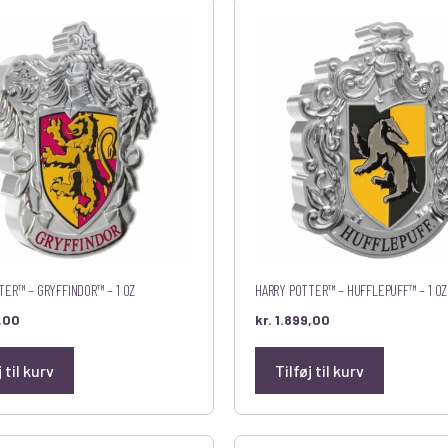
TER™ – GRYFFINDOR™ – 1 OZ
HARRY POTTER™ – HUFFLEPUFF™ – 1 OZ
,00
kr.
1.899,00
j til kurv
Tilføj til kurv