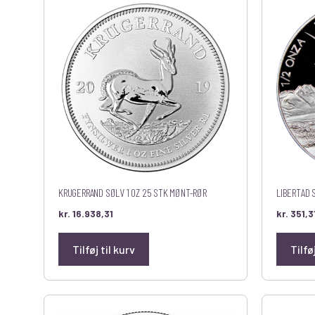
KRUGERRAND SØLV 1 OZ 25 STK MØNT-RØR
LIBERTAD 
kr.
16.938,31
kr.
351,3
Tilføj til kurv
Tilfø