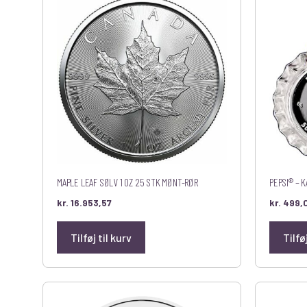
MAPLE LEAF SØLV 1 OZ 25 STK MØNT-RØR
PEPSI® – K
kr.
16.953,57
kr.
499,
Tilføj til kurv
Tilfø