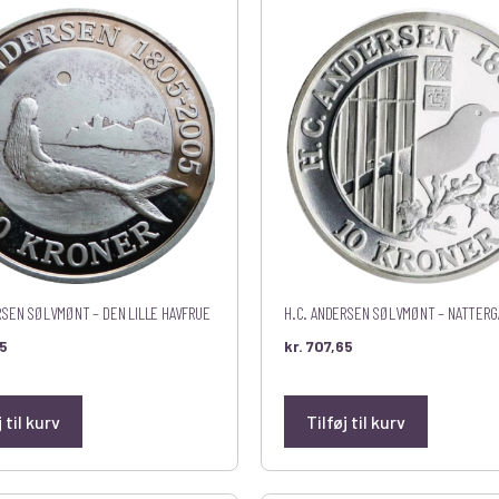
RSEN SØLVMØNT – DEN LILLE HAVFRUE
H.C. ANDERSEN SØLVMØNT – NATTERG
5
kr.
707,65
j til kurv
Tilføj til kurv