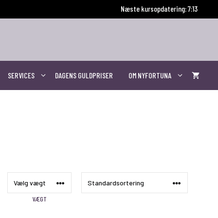
Næste kursopdatering: 7:11
SERVICES
DAGENS GULDPRISER
OM NYFORTUNA
VÆGT