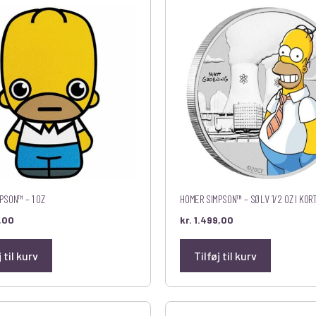
PSON™ – 1 OZ
HOMER SIMPSON™ – SØLV 1/2 OZ I KOR
,00
kr.
1.499,00
j til kurv
Tilføj til kurv