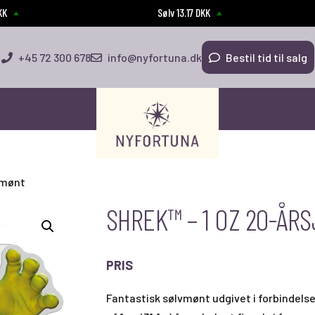
DKK
Sølv 13.17 DKK
+45 72 300 678
info@nyfortuna.dk
Bestil tid til salg
smønt
SHREK™ – 1 OZ 20-Å
PRIS
Fantastisk sølvmønt udgivet i forbindelse