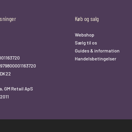
sninger
Køb og salg
Webshop
Sælg til os
0
Guides & information
001163720
Handelsbetingelser
979800001163720
KDK22
a, GM Retail ApS
2011