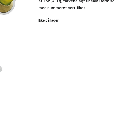
af 1 oz (31,1 g) farvebelagt finsølv i for
med nummeret certifikat.
Ikke på lager