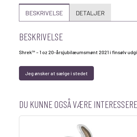
BESKRIVELSE
DETALJER
BESKRIVELSE
Shrek™ – 1 oz 20-årsjubilæumsmønt 2021 i finsølv udg
Jeg ønsker at sælge i stedet
DU KUNNE OGSÅ VÆRE INTERESSERET 