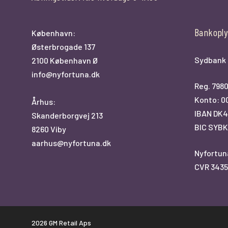
Bankoply
København:
Østerbrogade 137
Sydbank
2100 København Ø
info@nyfortuna.dk
Reg. 798
Konto: 0
Århus:
IBAN DK4
Skanderborgvej 213
BIC SYB
8260 Viby
aarhus@nyfortuna.dk
Nyfortun
CVR 3435
2026 GM Retail Aps