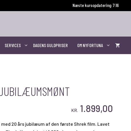
Næste kursopdatering: 7:15
SERVICES
DAGENS GULDPRISER
OM NYFORTUNA
RSJUBILÆUMSMØNT
1.899,00
KR.
 med 20 års jubilæum af den første Shrek film. Lavet