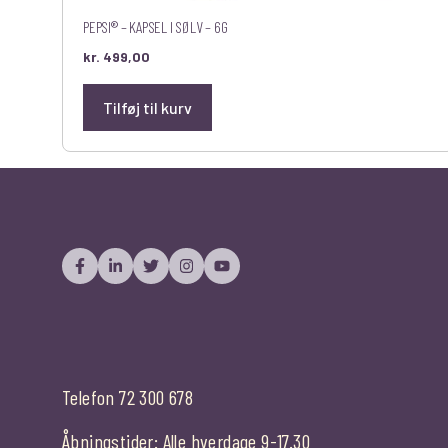
PEPSI® – KAPSEL I SØLV – 6G
kr.
499,00
Tilføj til kurv
Telefon 72 300 678
Åbningstider: Alle hverdage 9-17.30