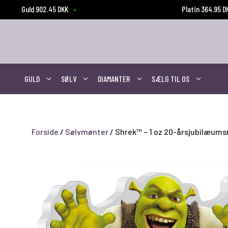
Hop
Guld 902.45 DKK
Platin 364.95 
til
indhold
GULD
SØLV
DIAMANTER
SÆLG TIL OS
Forside
/
Sølvmønter
/ Shrek™ – 1 oz 20-årsjubilæum