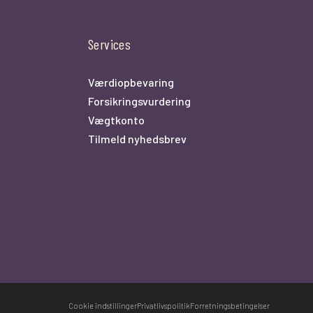
Services
Værdiopbevaring
Forsikringsvurdering
Vægtkonto
Tilmeld nyhedsbrev
Cookie indstillinger
Privatlivspolitik
Forretningsbetingelser