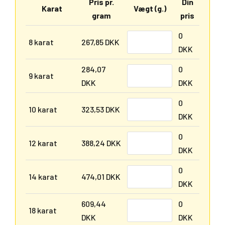
Pris pr.
Din
Karat
Vægt (g.)
gram
pris
0
8 karat
267,85 DKK
DKK
284,07
0
9 karat
DKK
DKK
0
10 karat
323,53 DKK
DKK
0
12 karat
388,24 DKK
DKK
0
14 karat
474,01 DKK
DKK
609,44
0
18 karat
DKK
DKK