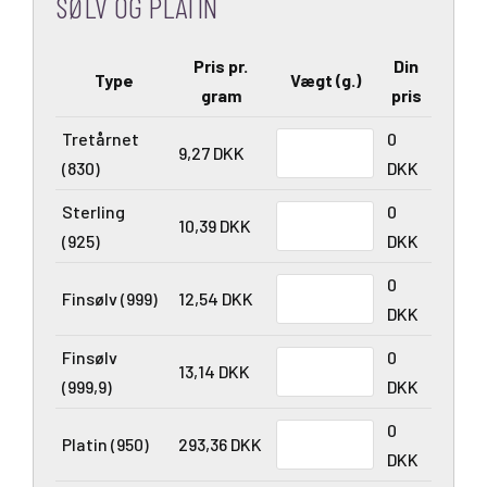
SØLV OG PLATIN
Pris pr.
Din
Type
Vægt (g.)
gram
pris
Tretårnet
0
9,27 DKK
(830)
DKK
Sterling
0
10,39 DKK
(925)
DKK
0
Finsølv (999)
12,54 DKK
DKK
Finsølv
0
13,14 DKK
(999,9)
DKK
0
Platin (950)
293,36 DKK
DKK