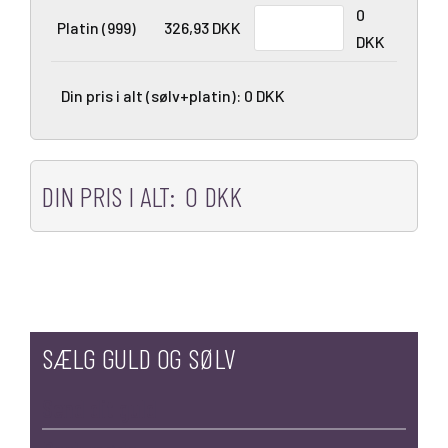
0
Platin (999)
326,93 DKK
DKK
Din pris i alt (sølv+platin):
0 DKK
DIN PRIS I ALT:
0 DKK
SÆLG GULD OG SØLV
Send dit guld