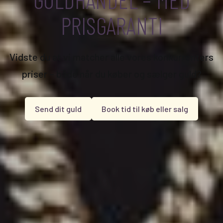
PRISGARANTI
Vidste du at vi matcher alle vores konkurrenters
priser – både når du køber og sælger guld?
Send dit guld
Book tid til køb eller salg