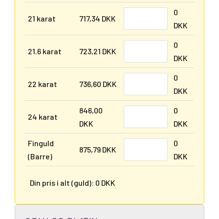
0
21 karat
717,34 DKK
DKK
0
21.6 karat
723,21 DKK
DKK
0
22 karat
736,60 DKK
DKK
846,00
0
24 karat
DKK
DKK
Finguld
0
875,79 DKK
(Barre)
DKK
Din pris i alt (guld):
0 DKK