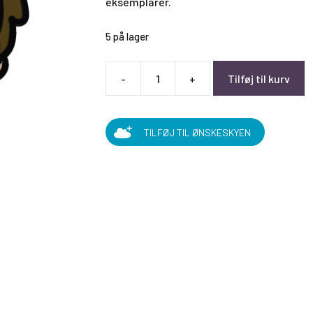
eksemplarer.
5 på lager
-
+
Tilføj til kurv
Harry
Potter™
-
TILFØJ TIL ØNSKESKYEN
1
oz
Chibi
Coins
antal