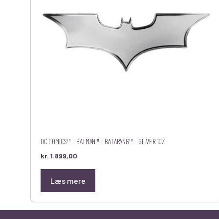
DC COMICS™ – BATMAN™ – BATARANG™ – SILVER 1OZ
kr.
1.899,00
Læs mere