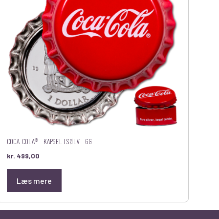
COCA-COLA® – KAPSEL I SØLV – 6G
kr.
499,00
Læs mere