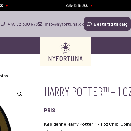
DKK
Sølv 13.15 DKK
+45 72 300 678
info@nyfortuna.dk
Bestil tid til salg
Coins
HARRY POTTER™ – 1 OZ
PRIS
Køb denne Harry Potter™ – 1 oz Chibi Coin! 