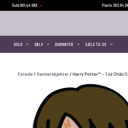
Hop
Guld 901.44 DKK
Platin 363.94 
til
indhold
GULD
SØLV
DIAMANTER
SÆLG TIL OS
Forside
/
Samlerobjekter
/ Harry Potter™ – 1 oz Chibi 