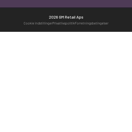
2026 GM Retail Aps
Cookie indstillinger
Privatlivspolitik
Forretningsbetingelser