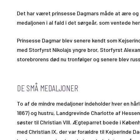
Det har været prinsesse Dagmars måde at ære og m
medaljonen i al fald i det sørgeår, som ventede he
Prinsesse Dagmar blev senere kendt som Kejserinde
med Storfyrst Nikolajs yngre bror, Storfyrst Alexa
storebrorens død nu tronfølger og senere blev russ
DE SMÅ MEDALJONER
To af de mindre medaljoner indeholder hver en hår
1867) og hustru, Landgrevinde Charlotte af Hessen
søster til Christian VIII. Ægteparret boede i Københ
med Christian IX, der var forældre til Kejserinde 