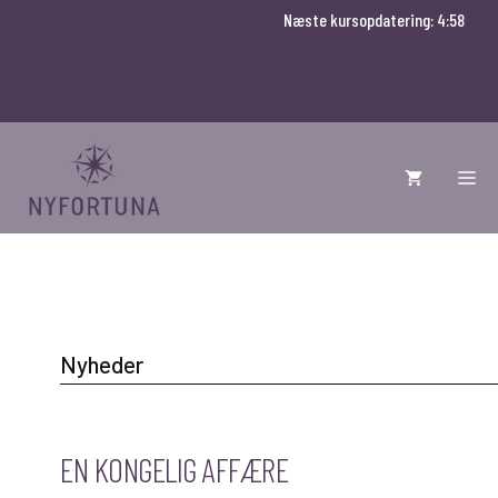
Hop
Næste kursopdatering: 4:58
til
+45 72 300 678
indhold
Book møde
ME
Nyheder
EN KONGELIG AFFÆRE