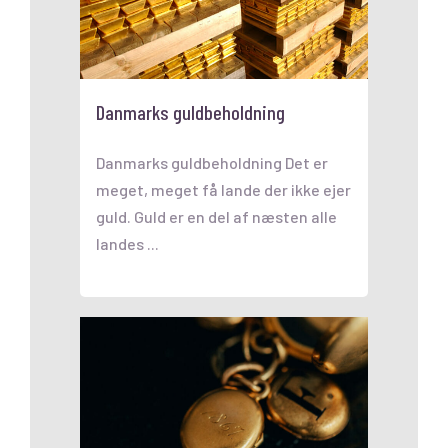
Danmarks guldbeholdning
Danmarks guldbeholdning Det er
meget, meget få lande der ikke ejer
guld. Guld er en del af næsten alle
landes ...