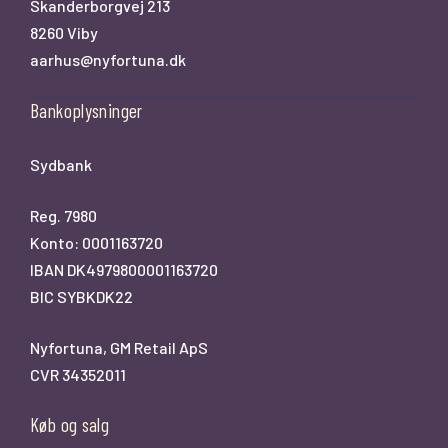
Skanderborgvej 213
8260 Viby
aarhus@nyfortuna.dk
Bankoplysninger
Sydbank
Reg. 7980
Konto: 0001163720
IBAN DK4979800001163720
BIC SYBKDK22
Nyfortuna, GM Retail ApS
CVR 34352011
Køb og salg