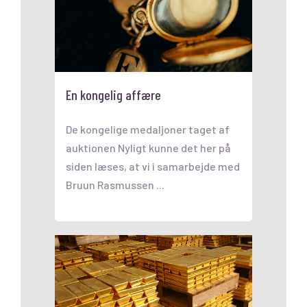
En kongelig affære
De kongelige medaljoner taget af
auktionen Nyligt kunne det her på
siden læses, at vi i samarbejde med
Bruun Rasmussen ...