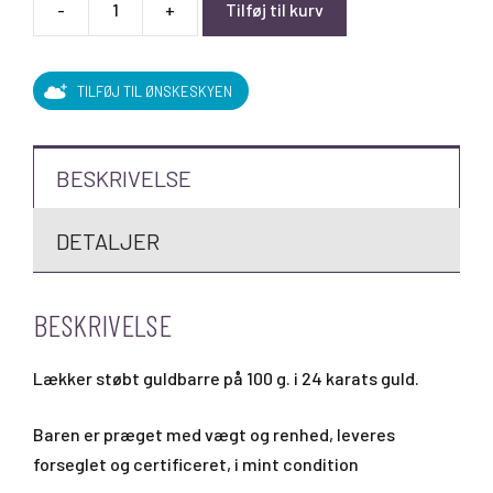
-
+
Tilføj til kurv
Heimerle+Meule
-
100
TILFØJ TIL ØNSKESKYEN
gram
guldbarre
støbt
BESKRIVELSE
antal
DETALJER
BESKRIVELSE
Lækker støbt guldbarre på 100 g. i 24 karats guld.
Baren er præget med vægt og renhed, leveres
forseglet og certificeret, i mint condition