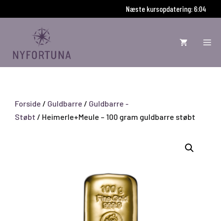
Hop
Næste kursopdatering: 6:03
til
indhold
ME
Forside
/
Guldbarre
/
Guldbarre -
Støbt
/ Heimerle+Meule – 100 gram guldbarre støbt