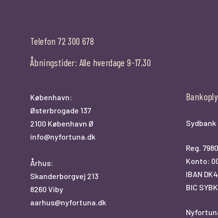
Telefon 72 300 678
Åbningstider: Alle hverdage 9-17.30
Bankoply
København:
Østerbrogade 137
Sydbank
2100 København Ø
info@nyfortuna.dk
Reg. 798
Konto: 0
Århus:
IBAN DK4
Skanderborgvej 213
BIC SYB
8260 Viby
aarhus@nyfortuna.dk
Nyfortun