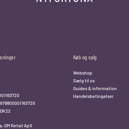
sninger
Køb og salg
Webshop
Sælg til os
0
Guides & information
001163720
Handelsbetingelser
979800001163720
KDK22
a, GM Retail ApS