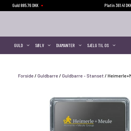
Hop
Guld 885.76 DKK
Platin 361.41 D
til
indhold
GULD
SØLV
DIAMANTER
SÆLG TIL OS
Forside
/
Guldbarre
/
Guldbarre - Stanset
/ Heimerle+M