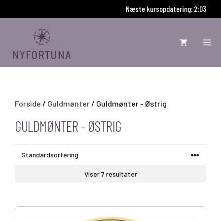
Hop
Næste kursopdatering: 2:02
til
indhold
ME
Forside
/
Guldmønter
/ Guldmønter - Østrig
GULDMØNTER - ØSTRIG
Viser 7 resultater