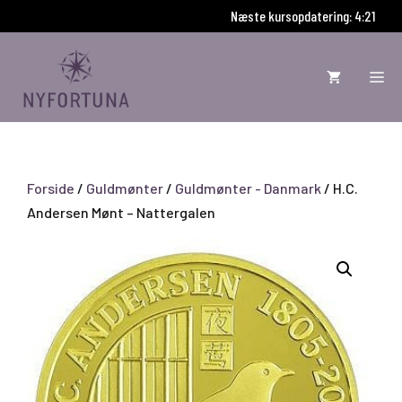
Hop
Næste kursopdatering: 4:20
til
indhold
ME
Forside
/
Guldmønter
/
Guldmønter - Danmark
/ H.C.
Andersen Mønt – Nattergalen