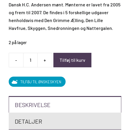
Dansk H.C. Andersen mønt. Mønterne er lavet fra 2005
og frem til 2007. De findes i 5 forskellige udgaver
henholdsvis med Den Grimme Ælling, Den Lille
Havfrue, Skyggen, Snedronningen og Nattergalen.
2 på lager
-
+
Tilføj til kurv
H.C.
Andersen
Mønt
TILFØJ TIL ØNSKESKYEN
-
Nattergalen
antal
BESKRIVELSE
DETALJER