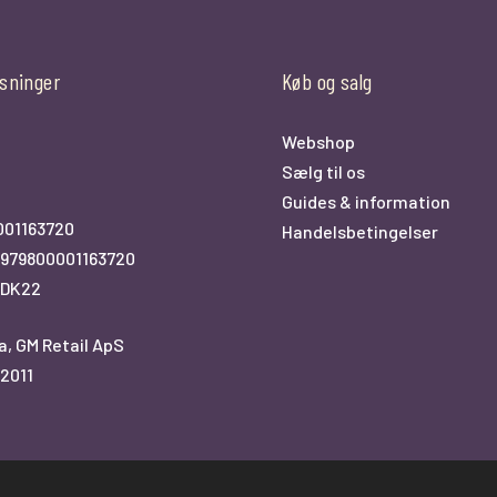
sninger
Køb og salg
Webshop
Sælg til os
0
Guides & information
001163720
Handelsbetingelser
979800001163720
KDK22
a, GM Retail ApS
2011