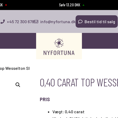
DKK
Sølv 13.20 DKK
+45 72 300 678
info@nyfortuna.dk
Bestil tid til salg
Top Wesselton SI
0,40 CARAT TOP WESS
PRIS
Vægt: 0,40 carat