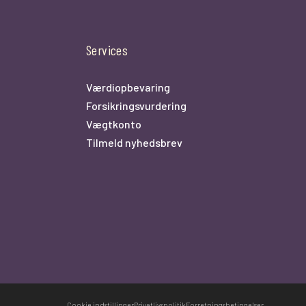
Services
Værdiopbevaring
Forsikringsvurdering
Vægtkonto
Tilmeld nyhedsbrev
Cookie indstillinger
Privatlivspolitik
Forretningsbetingelser