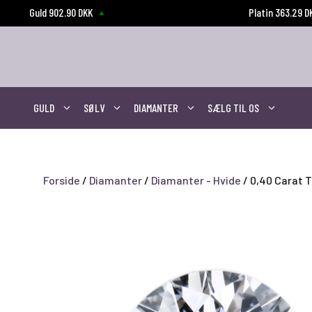
Hop
Guld 902.90 DKK
Platin 363.29 
til
indhold
GULD
SØLV
DIAMANTER
SÆLG TIL OS
Forside
/
Diamanter
/
Diamanter - Hvide
/ 0,40 Carat 