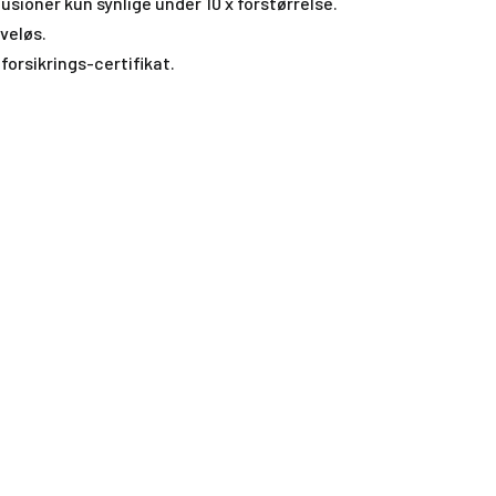
klusioner kun synlige under 10 x forstørrelse.
veløs.
forsikrings-certifikat.