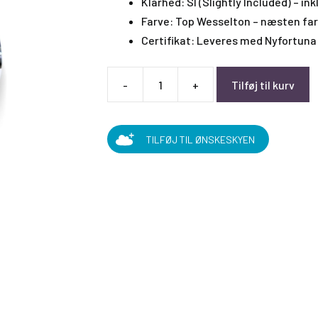
Klarhed: SI (Slightly Included) – in
Farve: Top Wesselton – næsten far
Certifikat: Leveres med Nyfortuna 
-
+
Tilføj til kurv
0,40
Carat
Top
TILFØJ TIL ØNSKESKYEN
Wesselton
SI
antal