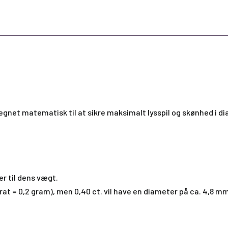
dregnet matematisk til at sikre maksimalt lysspil og skønhed i d
er til dens vægt.
arat = 0,2 gram), men 0,40 ct. vil have en diameter på ca. 4,8 m