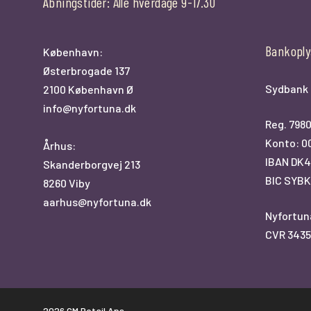
Åbningstider: Alle hverdage 9-17.30
Bankoply
København:
Østerbrogade 137
Sydbank
2100 København Ø
info@nyfortuna.dk
Reg. 798
Konto: 0
Århus:
IBAN DK4
Skanderborgvej 213
BIC SYB
8260 Viby
aarhus@nyfortuna.dk
Nyfortun
CVR 3435
2026 GM Retail Aps