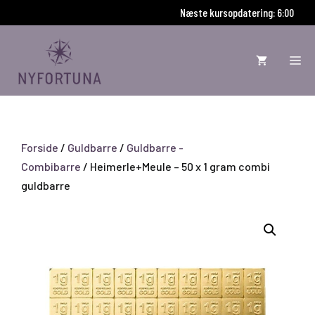
Hop
Næste kursopdatering: 5:59
til
indhold
ME
Forside
/
Guldbarre
/
Guldbarre -
Combibarre
/ Heimerle+Meule – 50 x 1 gram combi
guldbarre