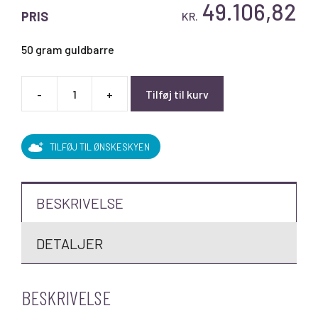
49.106,82
PRIS
KR.
50 gram guldbarre
-
+
Tilføj til kurv
Heimerle+Meule
-
50
TILFØJ TIL ØNSKESKYEN
x
1
gram
BESKRIVELSE
combi
guldbarre
DETALJER
antal
BESKRIVELSE