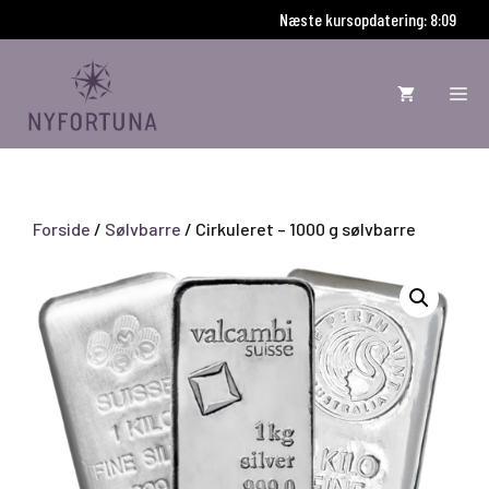
Hop
Næste kursopdatering: 8:09
til
indhold
ME
Forside
/
Sølvbarre
/ Cirkuleret – 1000 g sølvbarre