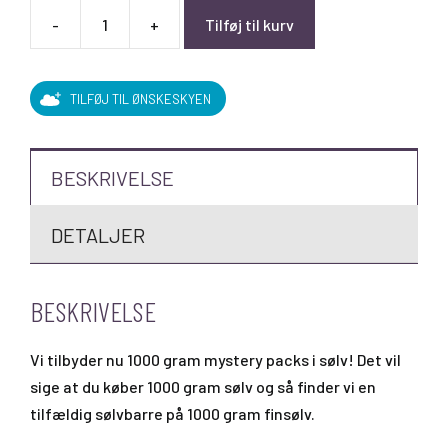
-
+
Tilføj til kurv
Cirkuleret
-
1000
TILFØJ TIL ØNSKESKYEN
g
sølvbarre
antal
BESKRIVELSE
DETALJER
BESKRIVELSE
Vi tilbyder nu 1000 gram mystery packs i sølv! Det vil
sige at du køber 1000 gram sølv og så finder vi en
tilfældig sølvbarre på 1000 gram finsølv.