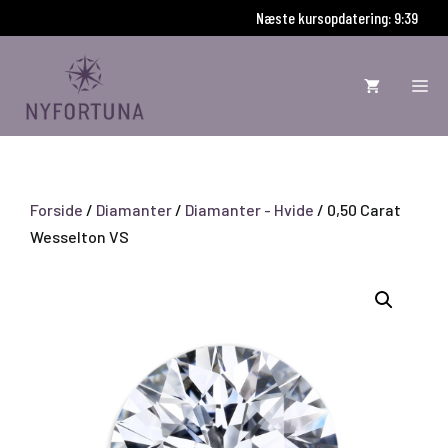
Hop
Næste kursopdatering: 9:38
til
indhold
ME
Forside
/
Diamanter
/
Diamanter - Hvide
/ 0,50 Carat
Wesselton VS