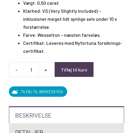
Vægt: 0,50 carat
Klarhed: VS (Very Slightly Included) –
inklusioner meget lidt synlige selv under 10 x
forstørrelse.
Farve: Wesselton – næsten farveløs.
Certifikat: Leveres med Nyfortuna forsikrings-
certifikat.
-
+
Tilføj til kurv
0,50
Carat
Wesselton
TILFØJ TIL ØNSKESKYEN
VS
antal
BESKRIVELSE
DETALJER